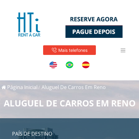
Mais telefones
Página Inicial
Aluguel De Carros Em Reno
ALUGUEL DE CARROS EM RENO
PAÍS DE DESTINO